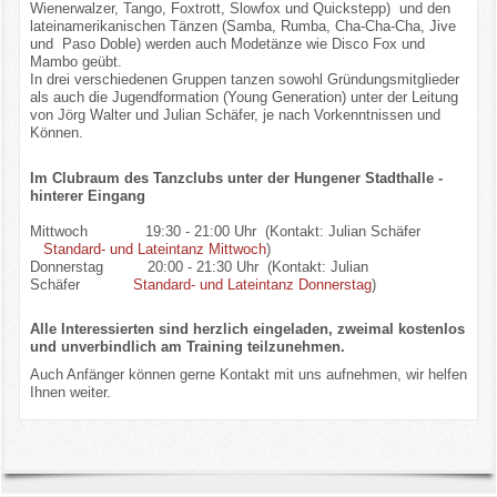
Wienerwalzer, Tango, Foxtrott, Slowfox und Quickstepp) und den
Infos/Termine u.a
lateinamerikanischen Tänzen (Samba, Rumba, Cha-Cha-Cha, Jive
und Paso Doble) werden auch Modetänze wie Disco Fox und
Mambo geübt.
In drei verschiedenen Gruppen tanzen sowohl Gründungsmitglieder
Events/Bildergalerie
als auch die Jugendformation (Young Generation) unter der Leitung
von Jörg Walter und Julian Schäfer, je nach Vorkenntnissen und
Kontakte
Können.
Im Clubraum des Tanzclubs unter der Hungener Stadthalle -
hinterer Eingang
Mittwoch 19:30 - 21:00 Uhr (Kontakt: Julian Schäfer
Standard- und Lateintanz Mittwoch
)
Donnerstag 20:00 - 21:30 Uhr (Kontakt: Julian
Schäfer
Standard- und Lateintanz Donnerstag
)
Alle Interessierten sind herzlich eingeladen, zweimal kostenlos
und unverbindlich am Training teilzunehmen.
Auch Anfänger können gerne Kontakt mit uns aufnehmen, wir helfen
Ihnen weiter.