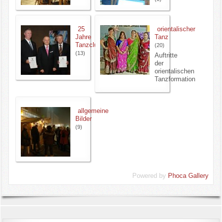
Infos/Termine u.a
25
orientalischer
Events/Bildergalerie
Jahre
Tanz
Tanzclub
(20)
(13)
Auftritte
Kontakte
der
orientalischen
Tanzformation
allgemeine
Bilder
(9)
Powered by
Phoca Gallery