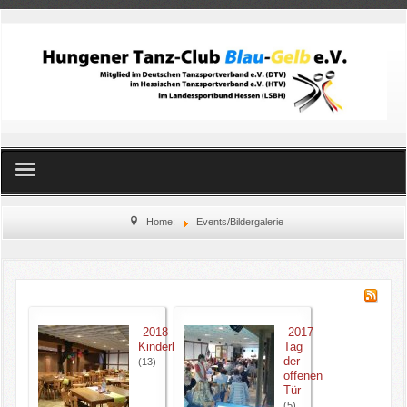
Home
Home:
Events/Bildergalerie
Standard- und Latein
Line Dance
2018
2017
Kinderballett
Kinderballett
Tag
der
(13)
offenen
Orientalischer Tanz
Tür
(5)