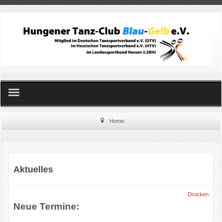
Home
Home:
Standard- und Latein
Line Dance
Aktuelles
Kinderballett
Drucken
Neue Termine:
Orientalischer Tanz