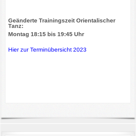
Infos/Termine u.a
Geänderte Trainingszeit Orientalischer
Events/Bildergalerie
Tanz:
Montag 18:15 bis 19:45 Uhr
Kontakte
Hier zur Terminübersicht 202
3