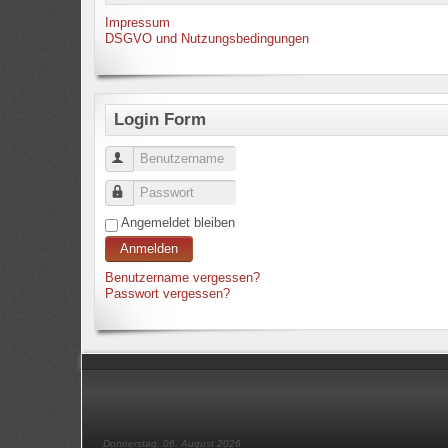
Impressum
DSGVO und Nutzungsbedingungen
Login Form
Benutzername
Passwort
Angemeldet bleiben
Anmelden
Benutzername vergessen?
Passwort vergessen?
Donnerstag, 06. August 2026