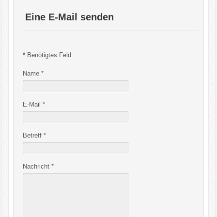
Infos/Termine u.a
Eine E-Mail senden
Events/Bildergalerie
*
Benötigtes Feld
Kontakte
Name
*
E-Mail
*
Betreff
*
Nachricht
*