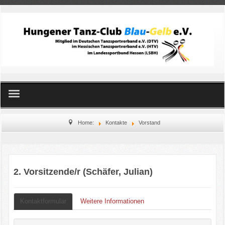
Home
Home:
Kontakte
Vorstand
Standard- und Latein
Line Dance
2. Vorsitzende/r (Schäfer, Julian)
Kinderballett
Kontaktformular
Weitere Informationen
Orientalischer Tanz